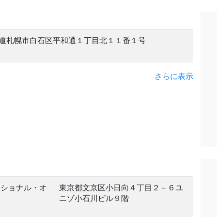
道札幌市白石区平和通１丁目北１１番１号
さらに表示
ナショナル・オ
東京都文京区小日向４丁目２－６ユ
ニゾ小石川ビル９階