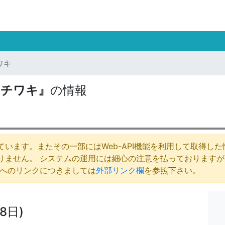
ワキ
フチワキ』
の情報
います。またその一部にはWeb-API機能を利用して取得し
りません。 システムの運用には細心の注意を払っております
庁へのリンクにつきましては
外部リンク欄
を参照下さい。
8日)