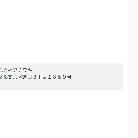
式会社フチワキ
京都文京区関口３丁目１８番９号
。