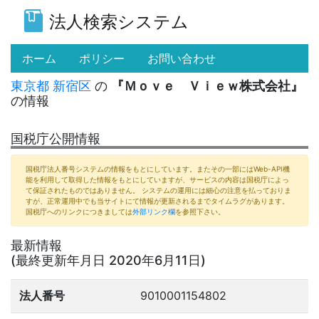
法人検索システム
(current)
ホーム
ポリシー
お問い合わせ
東京都
新宿区
の
『Ｍｏｖｅ Ｖｉｅｗ株式会社』
の情報
国税庁公開情報
国税庁法人番号システムの情報をもとにしています。またその一部にはWeb-API機
能を利用して取得した情報をもとにしていますが、サービスの内容は国税庁によっ
て保証されたものではありません。 システムの運用には細心の注意を払っておりま
すが、正常運用中でも当サイトにて情報が更新されるまでタイムラグがあります。
国税庁へのリンクにつきましては
外部リンク欄
を参照下さい。
最新情報
(最終更新年月日 2020年6月11日)
法人番号
9010001154802