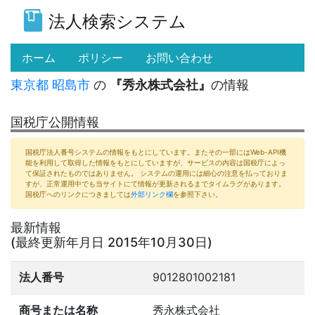
法人検索システム
(current)
ホーム
ポリシー
お問い合わせ
東京都
昭島市
の
『秀永株式会社』
の情報
国税庁公開情報
国税庁法人番号システムの情報をもとにしています。またその一部にはWeb-API機
能を利用して取得した情報をもとにしていますが、サービスの内容は国税庁によっ
て保証されたものではありません。 システムの運用には細心の注意を払っておりま
すが、正常運用中でも当サイトにて情報が更新されるまでタイムラグがあります。
国税庁へのリンクにつきましては
外部リンク欄
を参照下さい。
最新情報
(最終更新年月日 2015年10月30日)
法人番号
9012801002181
商号または名称
秀永株式会社