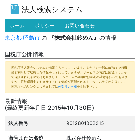
法人検索システム
(current)
ホーム
ポリシー
お問い合わせ
東京都
昭島市
の
『株式会社鈴めん』
の情報
国税庁公開情報
国税庁法人番号システムの情報をもとにしています。またその一部にはWeb-API機
能を利用して取得した情報をもとにしていますが、サービスの内容は国税庁によっ
て保証されたものではありません。 システムの運用には細心の注意を払っておりま
すが、正常運用中でも当サイトにて情報が更新されるまでタイムラグがあります。
国税庁へのリンクにつきましては
外部リンク欄
を参照下さい。
最新情報
(最終更新年月日 2015年10月30日)
法人番号
9012801002215
商号または名称
株式会社鈴めん