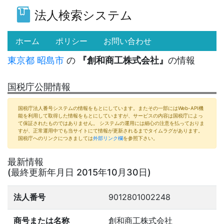
法人検索システム
(current)
ホーム
ポリシー
お問い合わせ
東京都
昭島市
の
『創和商工株式会社』
の情報
国税庁公開情報
国税庁法人番号システムの情報をもとにしています。またその一部にはWeb-API機
能を利用して取得した情報をもとにしていますが、サービスの内容は国税庁によっ
て保証されたものではありません。 システムの運用には細心の注意を払っておりま
すが、正常運用中でも当サイトにて情報が更新されるまでタイムラグがあります。
国税庁へのリンクにつきましては
外部リンク欄
を参照下さい。
最新情報
(最終更新年月日 2015年10月30日)
法人番号
9012801002248
商号または名称
創和商工株式会社