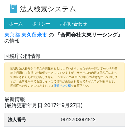
法人検索システム
(current)
ホーム
ポリシー
お問い合わせ
東京都
東久留米市
の
『合同会社大東リーシング』
の情報
国税庁公開情報
国税庁法人番号システムの情報をもとにしています。またその一部にはWeb-API機
能を利用して取得した情報をもとにしていますが、サービスの内容は国税庁によっ
て保証されたものではありません。 システムの運用には細心の注意を払っておりま
すが、正常運用中でも当サイトにて情報が更新されるまでタイムラグがあります。
国税庁へのリンクにつきましては
外部リンク欄
を参照下さい。
最新情報
(最終更新年月日 2017年9月27日)
法人番号
9012703001513