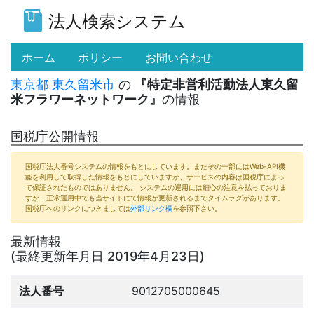
法人検索システム
(current)
ホーム
ポリシー
お問い合わせ
東京都
東久留米市
の
『特定非営利活動法人東久留
米フラワーネットワーク』
の情報
国税庁公開情報
国税庁法人番号システムの情報をもとにしています。またその一部にはWeb-API機
能を利用して取得した情報をもとにしていますが、サービスの内容は国税庁によっ
て保証されたものではありません。 システムの運用には細心の注意を払っておりま
すが、正常運用中でも当サイトにて情報が更新されるまでタイムラグがあります。
国税庁へのリンクにつきましては
外部リンク欄
を参照下さい。
最新情報
(最終更新年月日 2019年4月23日)
法人番号
9012705000645