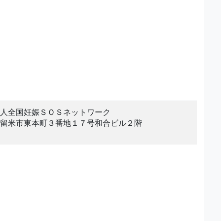
人全国妊娠ＳＯＳネットワーク
留米市東本町３番地１７号和合ビル２階
。