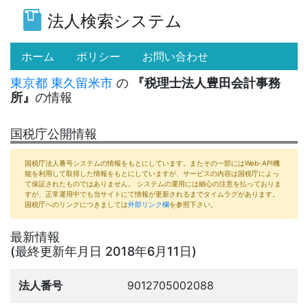
法人検索システム
(current)
ホーム
ポリシー
お問い合わせ
東京都
東久留米市
の
『税理士法人豊田会計事務
所』
の情報
国税庁公開情報
国税庁法人番号システムの情報をもとにしています。またその一部にはWeb-API機
能を利用して取得した情報をもとにしていますが、サービスの内容は国税庁によっ
て保証されたものではありません。 システムの運用には細心の注意を払っておりま
すが、正常運用中でも当サイトにて情報が更新されるまでタイムラグがあります。
国税庁へのリンクにつきましては
外部リンク欄
を参照下さい。
最新情報
(最終更新年月日 2018年6月11日)
法人番号
9012705002088