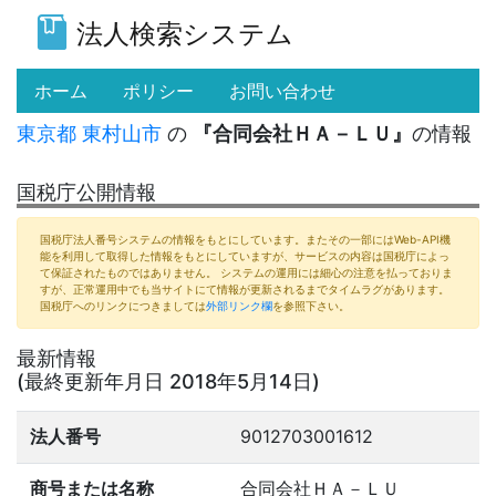
法人検索システム
(current)
ホーム
ポリシー
お問い合わせ
東京都
東村山市
の
『合同会社ＨＡ－ＬＵ』
の情報
国税庁公開情報
国税庁法人番号システムの情報をもとにしています。またその一部にはWeb-API機
能を利用して取得した情報をもとにしていますが、サービスの内容は国税庁によっ
て保証されたものではありません。 システムの運用には細心の注意を払っておりま
すが、正常運用中でも当サイトにて情報が更新されるまでタイムラグがあります。
国税庁へのリンクにつきましては
外部リンク欄
を参照下さい。
最新情報
(最終更新年月日 2018年5月14日)
法人番号
9012703001612
商号または名称
合同会社ＨＡ－ＬＵ