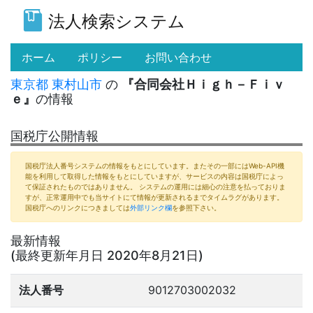
法人検索システム
(current)
ホーム
ポリシー
お問い合わせ
東京都
東村山市
の
『合同会社Ｈｉｇｈ－Ｆｉｖ
ｅ』
の情報
国税庁公開情報
国税庁法人番号システムの情報をもとにしています。またその一部にはWeb-API機
能を利用して取得した情報をもとにしていますが、サービスの内容は国税庁によっ
て保証されたものではありません。 システムの運用には細心の注意を払っておりま
すが、正常運用中でも当サイトにて情報が更新されるまでタイムラグがあります。
国税庁へのリンクにつきましては
外部リンク欄
を参照下さい。
最新情報
(最終更新年月日 2020年8月21日)
法人番号
9012703002032