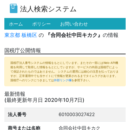
法人検索システム
(current)
ホーム
ポリシー
お問い合わせ
東京都
板橋区
の
『合同会社中田キカク』
の情報
国税庁公開情報
国税庁法人番号システムの情報をもとにしています。またその一部にはWeb-API機
能を利用して取得した情報をもとにしていますが、サービスの内容は国税庁によっ
て保証されたものではありません。 システムの運用には細心の注意を払っておりま
すが、正常運用中でも当サイトにて情報が更新されるまでタイムラグがあります。
国税庁へのリンクにつきましては
外部リンク欄
を参照下さい。
最新情報
(最終更新年月日 2020年10月7日)
法人番号
6010003027422
商号または名称
合同会社中田キカク