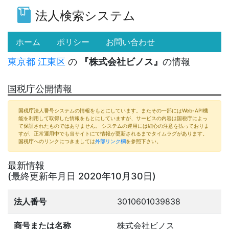
法人検索システム
(current)
ホーム
ポリシー
お問い合わせ
東京都
江東区
の
『株式会社ビノス』
の情報
国税庁公開情報
国税庁法人番号システムの情報をもとにしています。またその一部にはWeb-API機
能を利用して取得した情報をもとにしていますが、サービスの内容は国税庁によっ
て保証されたものではありません。 システムの運用には細心の注意を払っておりま
すが、正常運用中でも当サイトにて情報が更新されるまでタイムラグがあります。
国税庁へのリンクにつきましては
外部リンク欄
を参照下さい。
最新情報
(最終更新年月日 2020年10月30日)
法人番号
3010601039838
商号または名称
株式会社ビノス