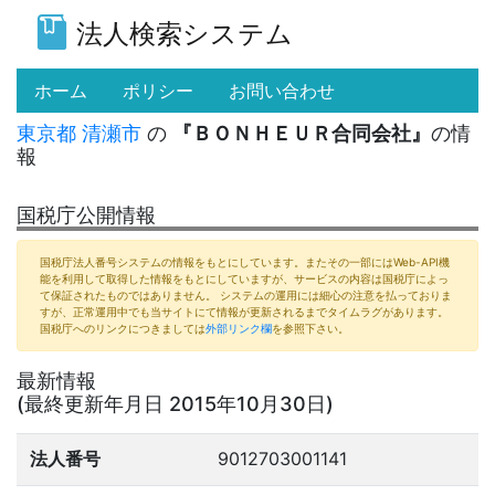
法人検索システム
(current)
ホーム
ポリシー
お問い合わせ
東京都
清瀬市
の
『ＢＯＮＨＥＵＲ合同会社』
の情
報
国税庁公開情報
国税庁法人番号システムの情報をもとにしています。またその一部にはWeb-API機
能を利用して取得した情報をもとにしていますが、サービスの内容は国税庁によっ
て保証されたものではありません。 システムの運用には細心の注意を払っておりま
すが、正常運用中でも当サイトにて情報が更新されるまでタイムラグがあります。
国税庁へのリンクにつきましては
外部リンク欄
を参照下さい。
最新情報
(最終更新年月日 2015年10月30日)
法人番号
9012703001141