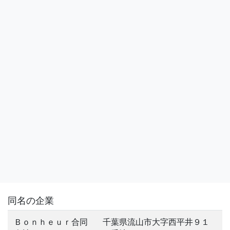
同名の企業
Ｂｏｎｈｅｕｒ合同
千葉県流山市大字西平井９１