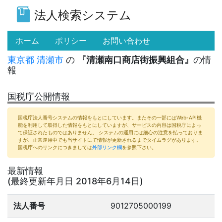
法人検索システム
(current)
ホーム
ポリシー
お問い合わせ
東京都
清瀬市
の
『清瀬南口商店街振興組合』
の情
報
国税庁公開情報
国税庁法人番号システムの情報をもとにしています。またその一部にはWeb-API機
能を利用して取得した情報をもとにしていますが、サービスの内容は国税庁によっ
て保証されたものではありません。 システムの運用には細心の注意を払っておりま
すが、正常運用中でも当サイトにて情報が更新されるまでタイムラグがあります。
国税庁へのリンクにつきましては
外部リンク欄
を参照下さい。
最新情報
(最終更新年月日 2018年6月14日)
法人番号
9012705000199