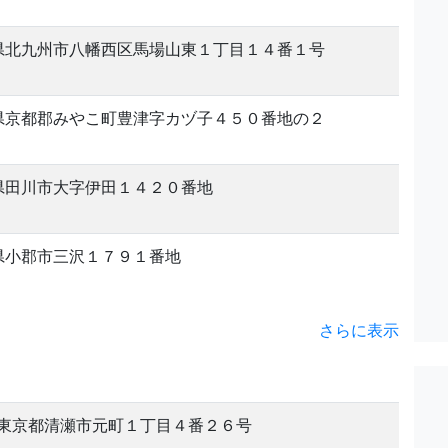
県北九州市八幡西区馬場山東１丁目１４番１号
県京都郡みやこ町豊津字カヅ子４５０番地の２
県田川市大字伊田１４２０番地
県小郡市三沢１７９１番地
さらに表示
東京都清瀬市元町１丁目４番２６号