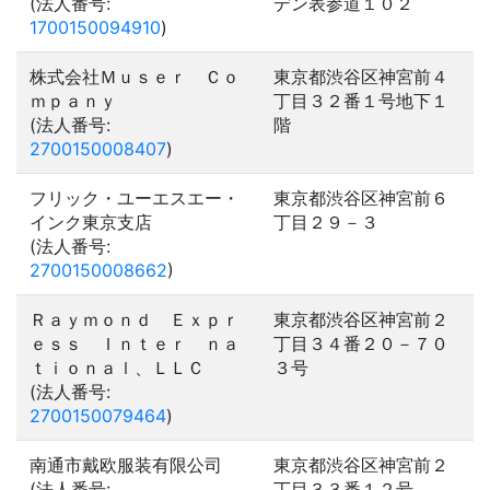
(法人番号:
デン表参道１０２
1700150094910
)
株式会社Ｍｕｓｅｒ Ｃｏ
東京都渋谷区神宮前４
ｍｐａｎｙ
丁目３２番１号地下１
(法人番号:
階
2700150008407
)
フリック・ユーエスエー・
東京都渋谷区神宮前６
インク東京支店
丁目２９－３
(法人番号:
2700150008662
)
Ｒａｙｍｏｎｄ Ｅｘｐｒ
東京都渋谷区神宮前２
ｅｓｓ Ｉｎｔｅｒ ｎａ
丁目３４番２０－７０
ｔｉｏｎａｌ、ＬＬＣ
３号
(法人番号:
2700150079464
)
南通市戴欧服装有限公司
東京都渋谷区神宮前２
(法人番号:
丁目３３番１２号