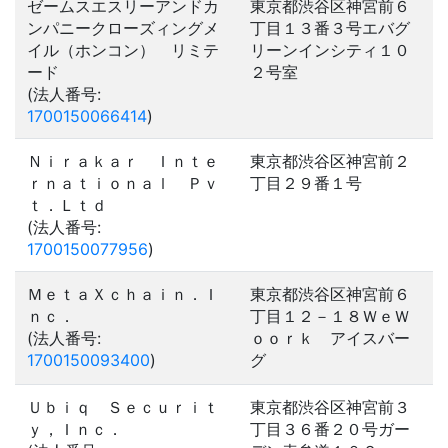
ゼームスエスリーアンドカ
東京都渋谷区神宮前６
ンパニークローズィングメ
丁目１３番３号エバグ
イル（ホンコン） リミテ
リーンインシティ１０
ード
２号室
(法人番号:
1700150066414
)
Ｎｉｒａｋａｒ Ｉｎｔｅ
東京都渋谷区神宮前２
ｒｎａｔｉｏｎａｌ Ｐｖ
丁目２９番１号
ｔ．Ｌｔｄ
(法人番号:
1700150077956
)
ＭｅｔａＸｃｈａｉｎ．Ｉ
東京都渋谷区神宮前６
ｎｃ．
丁目１２－１８ＷｅＷ
(法人番号:
ｏｏｒｋ アイスバー
1700150093400
)
グ
Ｕｂｉｑ Ｓｅｃｕｒｉｔ
東京都渋谷区神宮前３
ｙ，Ｉｎｃ．
丁目３６番２０号ガー