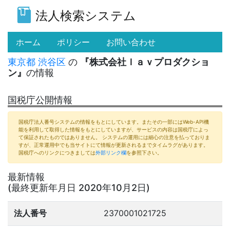
法人検索システム
(current)
ホーム
ポリシー
お問い合わせ
東京都
渋谷区
の
『株式会社ｌａｖプロダクショ
ン』
の情報
国税庁公開情報
国税庁法人番号システムの情報をもとにしています。またその一部にはWeb-API機
能を利用して取得した情報をもとにしていますが、サービスの内容は国税庁によっ
て保証されたものではありません。 システムの運用には細心の注意を払っておりま
すが、正常運用中でも当サイトにて情報が更新されるまでタイムラグがあります。
国税庁へのリンクにつきましては
外部リンク欄
を参照下さい。
最新情報
(最終更新年月日 2020年10月2日)
法人番号
2370001021725