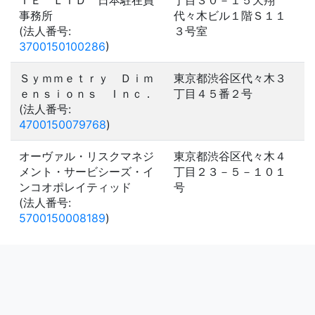
ＴＥ ＬＴＤ 日本駐在員
丁目３０－１５天翔
事務所
代々木ビル１階Ｓ１１
(法人番号:
３号室
3700150100286
)
Ｓｙｍｍｅｔｒｙ Ｄｉｍ
東京都渋谷区代々木３
ｅｎｓｉｏｎｓ Ｉｎｃ．
丁目４５番２号
(法人番号:
4700150079768
)
オーヴァル・リスクマネジ
東京都渋谷区代々木４
メント・サービシーズ・イ
丁目２３－５－１０１
ンコオポレイティッド
号
(法人番号:
5700150008189
)