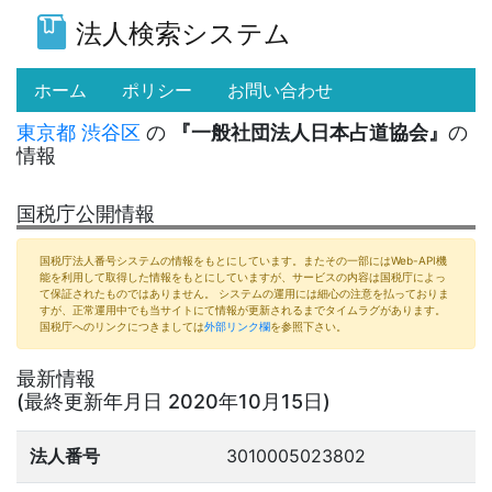
法人検索システム
(current)
ホーム
ポリシー
お問い合わせ
東京都
渋谷区
の
『一般社団法人日本占道協会』
の
情報
国税庁公開情報
国税庁法人番号システムの情報をもとにしています。またその一部にはWeb-API機
能を利用して取得した情報をもとにしていますが、サービスの内容は国税庁によっ
て保証されたものではありません。 システムの運用には細心の注意を払っておりま
すが、正常運用中でも当サイトにて情報が更新されるまでタイムラグがあります。
国税庁へのリンクにつきましては
外部リンク欄
を参照下さい。
最新情報
(最終更新年月日 2020年10月15日)
法人番号
3010005023802