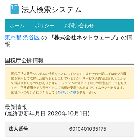
法人検索システム
(current)
ホーム
ポリシー
お問い合わせ
東京都
渋谷区
の
『株式会社ネットウェーブ』
の情
報
国税庁公開情報
国税庁法人番号システムの情報をもとにしています。またその一部にはWeb-API機
能を利用して取得した情報をもとにしていますが、サービスの内容は国税庁によっ
て保証されたものではありません。 システムの運用には細心の注意を払っておりま
すが、正常運用中でも当サイトにて情報が更新されるまでタイムラグがあります。
国税庁へのリンクにつきましては
外部リンク欄
を参照下さい。
最新情報
(最終更新年月日 2020年10月1日)
法人番号
6010401035175