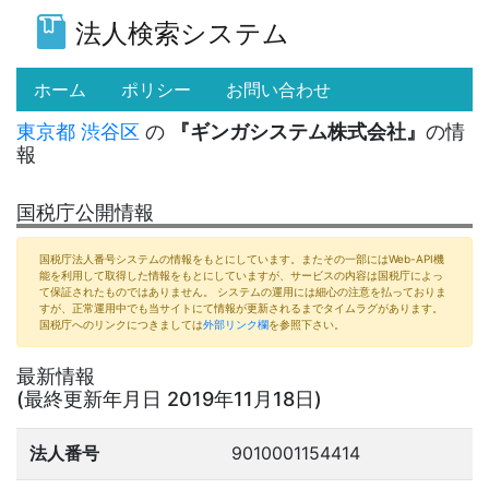
法人検索システム
(current)
ホーム
ポリシー
お問い合わせ
東京都
渋谷区
の
『ギンガシステム株式会社』
の情
報
国税庁公開情報
国税庁法人番号システムの情報をもとにしています。またその一部にはWeb-API機
能を利用して取得した情報をもとにしていますが、サービスの内容は国税庁によっ
て保証されたものではありません。 システムの運用には細心の注意を払っておりま
すが、正常運用中でも当サイトにて情報が更新されるまでタイムラグがあります。
国税庁へのリンクにつきましては
外部リンク欄
を参照下さい。
最新情報
(最終更新年月日 2019年11月18日)
法人番号
9010001154414