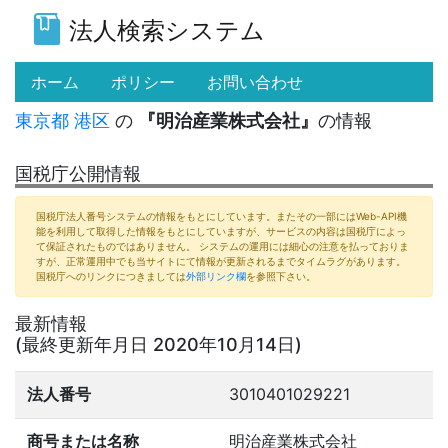
法人検索システム
(current)
ホーム
ポリシー
お問い合わせ
東京都
港区
の
『明治産業株式会社』
の情報
国税庁公開情報
国税庁法人番号システムの情報をもとにしています。またその一部にはWeb-API機
能を利用して取得した情報をもとにしていますが、サービスの内容は国税庁によっ
て保証されたものではありません。 システムの運用には細心の注意を払っておりま
すが、正常運用中でも当サイトにて情報が更新されるまでタイムラグがあります。
国税庁へのリンクにつきましては
外部リンク欄
を参照下さい。
最新情報
(最終更新年月日 2020年10月14日)
法人番号
3010401029221
商号または名称
明治産業株式会社