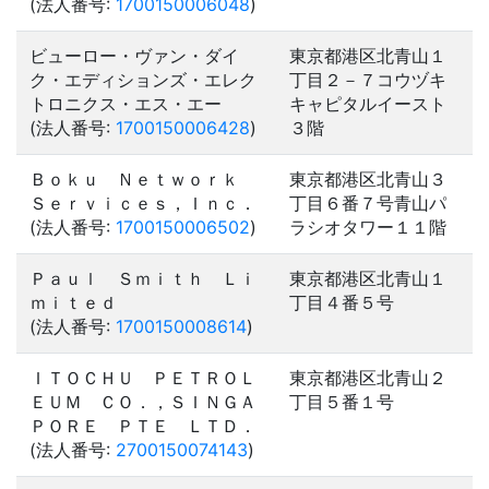
(法人番号:
1700150006048
)
ビューロー・ヴァン・ダイ
東京都港区北青山１
ク・エディションズ・エレク
丁目２－７コウヅキ
トロニクス・エス・エー
キャピタルイースト
(法人番号:
1700150006428
)
３階
Ｂｏｋｕ Ｎｅｔｗｏｒｋ
東京都港区北青山３
Ｓｅｒｖｉｃｅｓ，Ｉｎｃ．
丁目６番７号青山パ
(法人番号:
1700150006502
)
ラシオタワー１１階
Ｐａｕｌ Ｓｍｉｔｈ Ｌｉ
東京都港区北青山１
ｍｉｔｅｄ
丁目４番５号
(法人番号:
1700150008614
)
ＩＴＯＣＨＵ ＰＥＴＲＯＬ
東京都港区北青山２
ＥＵＭ ＣＯ．，ＳＩＮＧＡ
丁目５番１号
ＰＯＲＥ ＰＴＥ ＬＴＤ．
(法人番号:
2700150074143
)