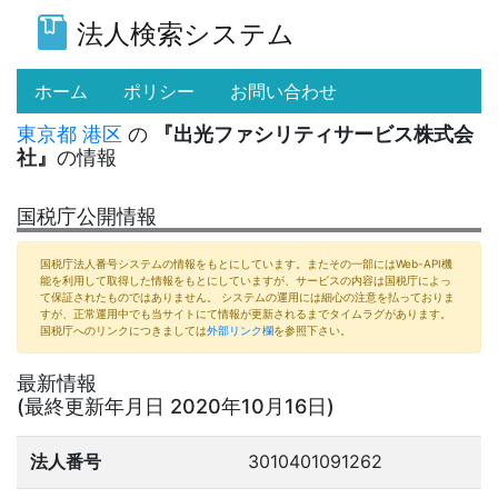
法人検索システム
(current)
ホーム
ポリシー
お問い合わせ
東京都
港区
の
『出光ファシリティサービス株式会
社』
の情報
国税庁公開情報
国税庁法人番号システムの情報をもとにしています。またその一部にはWeb-API機
能を利用して取得した情報をもとにしていますが、サービスの内容は国税庁によっ
て保証されたものではありません。 システムの運用には細心の注意を払っておりま
すが、正常運用中でも当サイトにて情報が更新されるまでタイムラグがあります。
国税庁へのリンクにつきましては
外部リンク欄
を参照下さい。
最新情報
(最終更新年月日 2020年10月16日)
法人番号
3010401091262