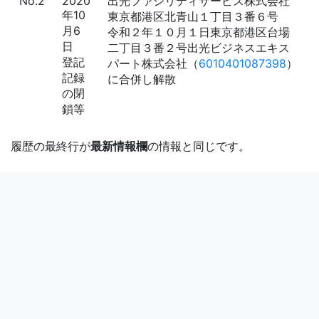
No.2
2020
出光ファシリティサービス株式会社
年10
東京都港区北青山１丁目３番６号
月6
令和２年１０月１日東京都港区台場
日
二丁目３番２号出光ビジネスエキス
登記
パート株式会社（
6010401087398
）
記録
に合併し解散
の閉
鎖等
履歴の最終行が
最新情報欄
の情報と同じです。