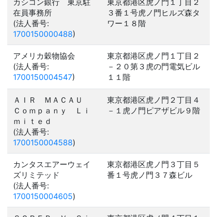
カシコン銀行 東京駐
東京都港区虎ノ門１丁目２
在員事務所
３番１号虎ノ門ヒルズ森タ
(法人番号:
ワー１８階
1700150000488
)
アメリカ穀物協会
東京都港区虎ノ門１丁目２
(法人番号:
－２０第３虎の門電気ビル
1700150004547
)
１１階
ＡＩＲ ＭＡＣＡＵ
東京都港区虎ノ門２丁目４
Ｃｏｍｐａｎｙ Ｌｉ
－１虎ノ門ピアザビル９階
ｍｉｔｅｄ
(法人番号:
1700150004588
)
カンタスエアーウェイ
東京都港区虎ノ門３丁目５
ズリミテッド
番１号虎ノ門３７森ビル
(法人番号:
1700150004605
)