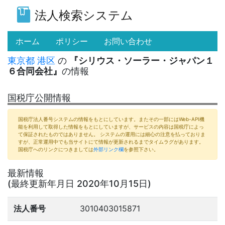
法人検索システム
(current)
ホーム
ポリシー
お問い合わせ
東京都
港区
の
『シリウス・ソーラー・ジャパン１
６合同会社』
の情報
国税庁公開情報
国税庁法人番号システムの情報をもとにしています。またその一部にはWeb-API機
能を利用して取得した情報をもとにしていますが、サービスの内容は国税庁によっ
て保証されたものではありません。 システムの運用には細心の注意を払っておりま
すが、正常運用中でも当サイトにて情報が更新されるまでタイムラグがあります。
国税庁へのリンクにつきましては
外部リンク欄
を参照下さい。
最新情報
(最終更新年月日 2020年10月15日)
法人番号
3010403015871