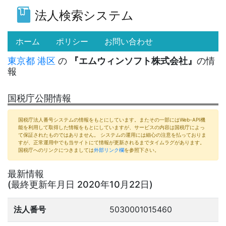
法人検索システム
(current)
ホーム
ポリシー
お問い合わせ
東京都
港区
の
『エムウィンソフト株式会社』
の情
報
国税庁公開情報
国税庁法人番号システムの情報をもとにしています。またその一部にはWeb-API機
能を利用して取得した情報をもとにしていますが、サービスの内容は国税庁によっ
て保証されたものではありません。 システムの運用には細心の注意を払っておりま
すが、正常運用中でも当サイトにて情報が更新されるまでタイムラグがあります。
国税庁へのリンクにつきましては
外部リンク欄
を参照下さい。
最新情報
(最終更新年月日 2020年10月22日)
法人番号
5030001015460