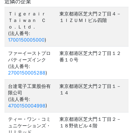
近隣の企業
Ｔｉｇｅｒａｉｒ
東京都港区芝大門２丁目４－
Ｔａｉｗａｎ Ｃ
１ＩＺＵＭＩビル四階
ｏ．Ｌｔｄ．
(法人番号:
1700150005000
)
ファーイーストプロ
東京都港区芝大門２丁目１２
パティーズインク
番１０号
(法人番号:
2700150005288
)
台達電子工業股份有
東京都港区芝大門２丁目１－
限公司
１４
(法人番号:
4700150004998
)
ティー・ワン・コミ
東京都港区芝大門１丁目２－
ュニケーションズ・
１８野依ビル４階
リミテッド