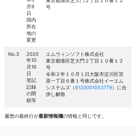
東京都港区芝大門２丁目１０番１２
月9
号
日
国内
所在
地の
変更
No.3
2020
エムウィンソフト株式会社
年10
東京都港区芝大門２丁目１０番１２
月16
号
日
令和２年１０月１日大阪市淀川区宮
登記
原一丁目６番１号株式会社イーエム
記録
システムズ（
8120001053779
）に合
の閉
併し解散
鎖等
履歴の最終行が
最新情報欄
の情報と同じです。