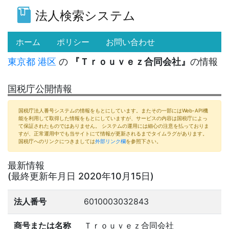
法人検索システム
(current)
ホーム
ポリシー
お問い合わせ
東京都
港区
の
『Ｔｒｏｕｖｅｚ合同会社』
の情報
国税庁公開情報
国税庁法人番号システムの情報をもとにしています。またその一部にはWeb-API機
能を利用して取得した情報をもとにしていますが、サービスの内容は国税庁によっ
て保証されたものではありません。 システムの運用には細心の注意を払っておりま
すが、正常運用中でも当サイトにて情報が更新されるまでタイムラグがあります。
国税庁へのリンクにつきましては
外部リンク欄
を参照下さい。
最新情報
(最終更新年月日 2020年10月15日)
法人番号
6010003032843
商号または名称
Ｔｒｏｕｖｅｚ合同会社