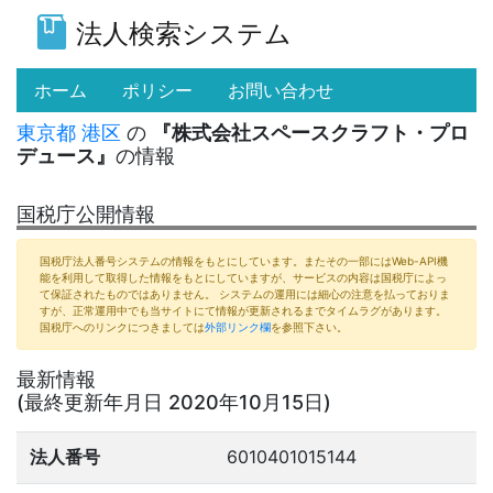
法人検索システム
(current)
ホーム
ポリシー
お問い合わせ
東京都
港区
の
『株式会社スペースクラフト・プロ
デュース』
の情報
国税庁公開情報
国税庁法人番号システムの情報をもとにしています。またその一部にはWeb-API機
能を利用して取得した情報をもとにしていますが、サービスの内容は国税庁によっ
て保証されたものではありません。 システムの運用には細心の注意を払っておりま
すが、正常運用中でも当サイトにて情報が更新されるまでタイムラグがあります。
国税庁へのリンクにつきましては
外部リンク欄
を参照下さい。
最新情報
(最終更新年月日 2020年10月15日)
法人番号
6010401015144