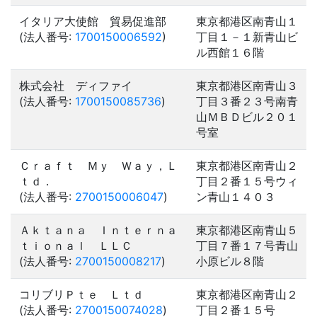
イタリア大使館 貿易促進部
東京都港区南青山１
(法人番号:
1700150006592
)
丁目１－１新青山ビ
ル西館１６階
株式会社 ディファイ
東京都港区南青山３
(法人番号:
1700150085736
)
丁目３番２３号南青
山ＭＢＤビル２０１
号室
Ｃｒａｆｔ Ｍｙ Ｗａｙ，Ｌ
東京都港区南青山２
ｔｄ．
丁目２番１５号ウィ
(法人番号:
2700150006047
)
ン青山１４０３
Ａｋｔａｎａ Ｉｎｔｅｒｎａ
東京都港区南青山５
ｔｉｏｎａｌ ＬＬＣ
丁目７番１７号青山
(法人番号:
2700150008217
)
小原ビル８階
コリブリＰｔｅ Ｌｔｄ
東京都港区南青山２
(法人番号:
2700150074028
)
丁目２番１５号