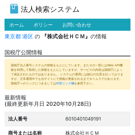
法人検索システム
(current)
ホーム
ポリシー
お問い合わせ
東京都
港区
の
『株式会社ＨＣＭ』
の情報
国税庁公開情報
国税庁法人番号システムの情報をもとにしています。またその一部にはWeb-API機
能を利用して取得した情報をもとにしていますが、サービスの内容は国税庁によっ
て保証されたものではありません。 システムの運用には細心の注意を払っておりま
すが、正常運用中でも当サイトにて情報が更新されるまでタイムラグがあります。
国税庁へのリンクにつきましては
外部リンク欄
を参照下さい。
最新情報
(最終更新年月日 2020年10月28日)
法人番号
6010401049191
商号または名称
株式会社ＨＣＭ