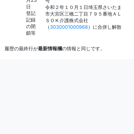
月23
号
日
令和２年１０月１日埼玉県さいたま
登記
市大宮区三橋二丁目７９５番地ＡＬ
記録
ＳＯＫ介護株式会社
の閉
（
3030001000968
）に合併し解散
鎖等
履歴の最終行が
最新情報欄
の情報と同じです。