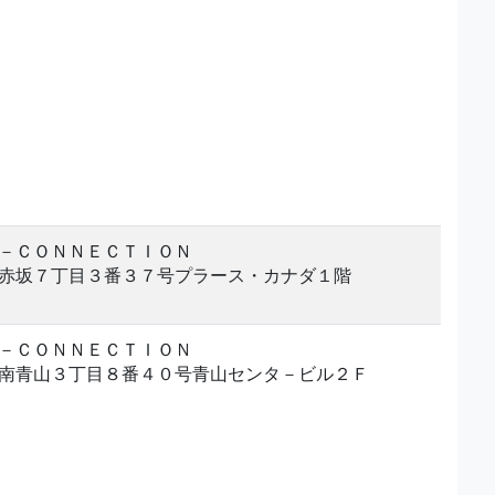
－ＣＯＮＮＥＣＴＩＯＮ
赤坂７丁目３番３７号プラース・カナダ１階
－ＣＯＮＮＥＣＴＩＯＮ
南青山３丁目８番４０号青山センタ－ビル２Ｆ
。