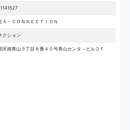
1141527
社Ａ－ＣＯＮＮＥＣＴＩＯＮ
ネクション
港区南青山３丁目８番４０号青山センタ－ビル２Ｆ