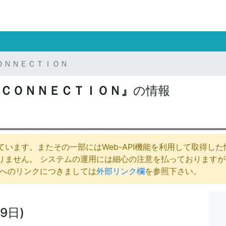
ＯＮＮＥＣＴＩＯＮ
ＣＯＮＮＥＣＴＩＯＮ』
の情報
います。またその一部にはWeb-API機能を利用して取得し
りません。 システムの運用には細心の注意を払っております
庁へのリンクにつきましては
外部リンク欄
を参照下さい。
9日)