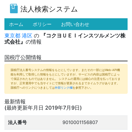
法人検索システム
(current)
ホーム
ポリシー
お問い合わせ
東京都
港区
の
『コクヨＵＥＩインスツルメンツ株
式会社』
の情報
国税庁公開情報
国税庁法人番号システムの情報をもとにしています。またその一部にはWeb-API機
能を利用して取得した情報をもとにしていますが、サービスの内容は国税庁によっ
て保証されたものではありません。 システムの運用には細心の注意を払っておりま
すが、正常運用中でも当サイトにて情報が更新されるまでタイムラグがあります。
国税庁へのリンクにつきましては
外部リンク欄
を参照下さい。
最新情報
(最終更新年月日 2019年7月9日)
法人番号
9010001156807