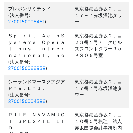
プレボンリミテッド
東京都港区赤坂２丁目
(法人番号:
１７－７赤坂溜池タワ
2700150006451
)
ー
Ｓｐｉｒｉｔ ＡｅｒｏＳ
東京都港区赤坂２丁目
ｙｓｔｅｍｓ Ｏｐｅｒａ
２３番１号アークヒル
ｔｉｏｎｓ Ｉｎｔａｅｒ
ズフロントタワーＲｏ
ｎａｔｉｏｎａｌ，Ｉｎｃ
Ｐ８０６号室
(法人番号:
2700150066958
)
シーランドマースクアジア
東京都港区赤坂２丁目
Ｐｔｅ．Ｌｔｄ．
１７番７号赤坂溜池タ
(法人番号:
ワー
3700150004586
)
ＲＪＬＦ ＮＡＭＡＭＵＧ
東京都港区赤坂２丁目
Ｉ ＳＰＥ２ＰＴＥ．ＬＴ
１０番５号税理士法人
Ｄ．
赤坂国際会計事務所内