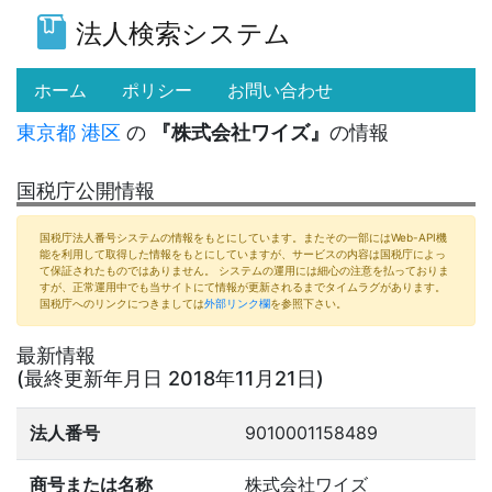
法人検索システム
(current)
ホーム
ポリシー
お問い合わせ
東京都
港区
の
『株式会社ワイズ』
の情報
国税庁公開情報
国税庁法人番号システムの情報をもとにしています。またその一部にはWeb-API機
能を利用して取得した情報をもとにしていますが、サービスの内容は国税庁によっ
て保証されたものではありません。 システムの運用には細心の注意を払っておりま
すが、正常運用中でも当サイトにて情報が更新されるまでタイムラグがあります。
国税庁へのリンクにつきましては
外部リンク欄
を参照下さい。
最新情報
(最終更新年月日 2018年11月21日)
法人番号
9010001158489
商号または名称
株式会社ワイズ