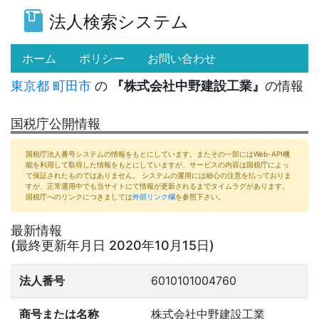
法人検索システム
(current)
ホーム
ポリシー
お問い合わせ
東京都
町田市
の
『株式会社中野建設工業』
の情報
国税庁公開情報
国税庁法人番号システムの情報をもとにしています。またその一部にはWeb-API機
能を利用して取得した情報をもとにしていますが、サービスの内容は国税庁によっ
て保証されたものではありません。 システムの運用には細心の注意を払っておりま
すが、正常運用中でも当サイトにて情報が更新されるまでタイムラグがあります。
国税庁へのリンクにつきましては
外部リンク欄
を参照下さい。
最新情報
(最終更新年月日 2020年10月15日)
法人番号
6010101004760
商号または名称
株式会社中野建設工業