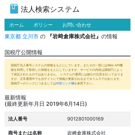
法人検索システム
(current)
ホーム
ポリシー
お問い合わせ
東京都
立川市
の
『岩﨑倉庫株式会社』
の情報
国税庁公開情報
国税庁法人番号システムの情報をもとにしています。またその一部にはWeb-API機
能を利用して取得した情報をもとにしていますが、サービスの内容は国税庁によっ
て保証されたものではありません。 システムの運用には細心の注意を払っておりま
すが、正常運用中でも当サイトにて情報が更新されるまでタイムラグがあります。
国税庁へのリンクにつきましては
外部リンク欄
を参照下さい。
最新情報
(最終更新年月日 2019年6月14日)
法人番号
9012801000169
商号または名称
岩﨑倉庫株式会社