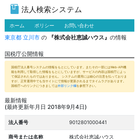
法人検索システム
(current)
ホーム
ポリシー
お問い合わせ
東京都
立川市
の
『株式会社恵誠ハウス』
の情報
国税庁公開情報
国税庁法人番号システムの情報をもとにしています。またその一部にはWeb-API機
能を利用して取得した情報をもとにしていますが、サービスの内容は国税庁によっ
て保証されたものではありません。 システムの運用には細心の注意を払っておりま
すが、正常運用中でも当サイトにて情報が更新されるまでタイムラグがあります。
国税庁へのリンクにつきましては
外部リンク欄
を参照下さい。
最新情報
(最終更新年月日 2018年9月4日)
法人番号
9012801000441
商号または名称
株式会社恵誠ハウス