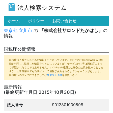
法人検索システム
(current)
ホーム
ポリシー
お問い合わせ
東京都
立川市
の
『株式会社サロンドたかはし』
の
情報
国税庁公開情報
国税庁法人番号システムの情報をもとにしています。またその一部にはWeb-API機
能を利用して取得した情報をもとにしていますが、サービスの内容は国税庁によっ
て保証されたものではありません。 システムの運用には細心の注意を払っておりま
すが、正常運用中でも当サイトにて情報が更新されるまでタイムラグがあります。
国税庁へのリンクにつきましては
外部リンク欄
を参照下さい。
最新情報
(最終更新年月日 2015年10月30日)
法人番号
9012801000598