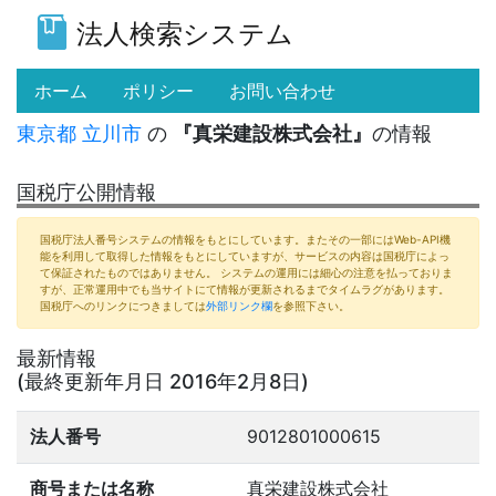
法人検索システム
(current)
ホーム
ポリシー
お問い合わせ
東京都
立川市
の
『真栄建設株式会社』
の情報
国税庁公開情報
国税庁法人番号システムの情報をもとにしています。またその一部にはWeb-API機
能を利用して取得した情報をもとにしていますが、サービスの内容は国税庁によっ
て保証されたものではありません。 システムの運用には細心の注意を払っておりま
すが、正常運用中でも当サイトにて情報が更新されるまでタイムラグがあります。
国税庁へのリンクにつきましては
外部リンク欄
を参照下さい。
最新情報
(最終更新年月日 2016年2月8日)
法人番号
9012801000615
商号または名称
真栄建設株式会社