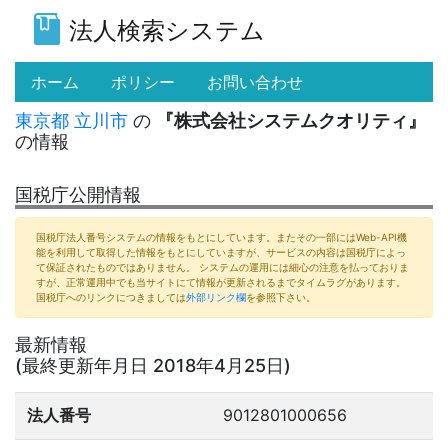
法人検索システム
(current)
ホーム
ポリシー
お問い合わせ
東京都
立川市
の
『株式会社システムクオリティ』
の情報
国税庁公開情報
国税庁法人番号システムの情報をもとにしています。またその一部にはWeb-API機
能を利用して取得した情報をもとにしていますが、サービスの内容は国税庁によっ
て保証されたものではありません。 システムの運用には細心の注意を払っておりま
すが、正常運用中でも当サイトにて情報が更新されるまでタイムラグがあります。
国税庁へのリンクにつきましては
外部リンク欄
を参照下さい。
最新情報
(最終更新年月日 2018年4月25日)
法人番号
9012801000656