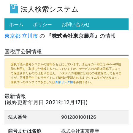
法人検索システム
(current)
ホーム
ポリシー
お問い合わせ
東京都
立川市
の
『株式会社東京農産』
の情報
国税庁公開情報
国税庁法人番号システムの情報をもとにしています。またその一部にはWeb-API機
能を利用して取得した情報をもとにしていますが、サービスの内容は国税庁によっ
て保証されたものではありません。 システムの運用には細心の注意を払っておりま
すが、正常運用中でも当サイトにて情報が更新されるまでタイムラグがあります。
国税庁へのリンクにつきましては
外部リンク欄
を参照下さい。
最新情報
(最終更新年月日 2021年12月17日)
法人番号
9012801001126
商号または名称
株式会社東京農産