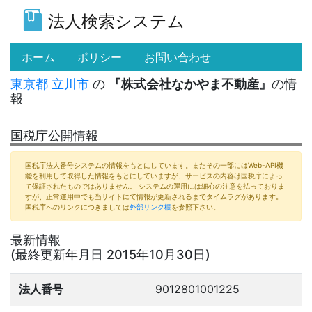
法人検索システム
(current)
ホーム
ポリシー
お問い合わせ
東京都
立川市
の
『株式会社なかやま不動産』
の情
報
国税庁公開情報
国税庁法人番号システムの情報をもとにしています。またその一部にはWeb-API機
能を利用して取得した情報をもとにしていますが、サービスの内容は国税庁によっ
て保証されたものではありません。 システムの運用には細心の注意を払っておりま
すが、正常運用中でも当サイトにて情報が更新されるまでタイムラグがあります。
国税庁へのリンクにつきましては
外部リンク欄
を参照下さい。
最新情報
(最終更新年月日 2015年10月30日)
法人番号
9012801001225