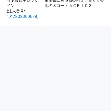
有限会社キムラサ
東京都立川市西砂町１丁目６０番
イン
地の８コート西砂Ｂ１０３
(法人番号:
1012802000679
)