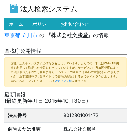
法人検索システム
(current)
ホーム
ポリシー
お問い合わせ
東京都
立川市
の
『株式会社文勝堂』
の情報
国税庁公開情報
国税庁法人番号システムの情報をもとにしています。またその一部にはWeb-API機
能を利用して取得した情報をもとにしていますが、サービスの内容は国税庁によっ
て保証されたものではありません。 システムの運用には細心の注意を払っておりま
すが、正常運用中でも当サイトにて情報が更新されるまでタイムラグがあります。
国税庁へのリンクにつきましては
外部リンク欄
を参照下さい。
最新情報
(最終更新年月日 2015年10月30日)
法人番号
9012801001472
商号または名称
株式会社文勝堂