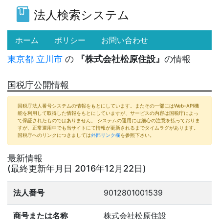
法人検索システム
(current)
ホーム
ポリシー
お問い合わせ
東京都
立川市
の
『株式会社松原住設』
の情報
国税庁公開情報
国税庁法人番号システムの情報をもとにしています。またその一部にはWeb-API機
能を利用して取得した情報をもとにしていますが、サービスの内容は国税庁によっ
て保証されたものではありません。 システムの運用には細心の注意を払っておりま
すが、正常運用中でも当サイトにて情報が更新されるまでタイムラグがあります。
国税庁へのリンクにつきましては
外部リンク欄
を参照下さい。
最新情報
(最終更新年月日 2016年12月22日)
法人番号
9012801001539
商号または名称
株式会社松原住設