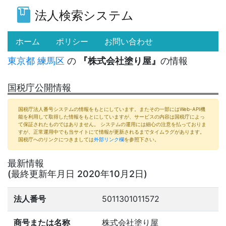
法人検索システム
(current)
ホーム
ポリシー
お問い合わせ
東京都
練馬区
の
『株式会社塗り屋』
の情報
国税庁公開情報
国税庁法人番号システムの情報をもとにしています。またその一部にはWeb-API機
能を利用して取得した情報をもとにしていますが、サービスの内容は国税庁によっ
て保証されたものではありません。 システムの運用には細心の注意を払っておりま
すが、正常運用中でも当サイトにて情報が更新されるまでタイムラグがあります。
国税庁へのリンクにつきましては
外部リンク欄
を参照下さい。
最新情報
(最終更新年月日 2020年10月2日)
法人番号
5011301011572
商号または名称
株式会社塗り屋