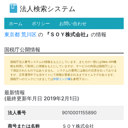
法人検索システム
(current)
ホーム
ポリシー
お問い合わせ
東京都
荒川区
の
『ＳＯＹ株式会社』
の情報
国税庁公開情報
国税庁法人番号システムの情報をもとにしています。またその一部にはWeb-API機
能を利用して取得した情報をもとにしていますが、サービスの内容は国税庁によっ
て保証されたものではありません。 システムの運用には細心の注意を払っておりま
すが、正常運用中でも当サイトにて情報が更新されるまでタイムラグがあります。
国税庁へのリンクにつきましては
外部リンク欄
を参照下さい。
最新情報
(最終更新年月日 2019年2月1日)
法人番号
9010001155890
商号または名称
ＳＯＹ株式会社