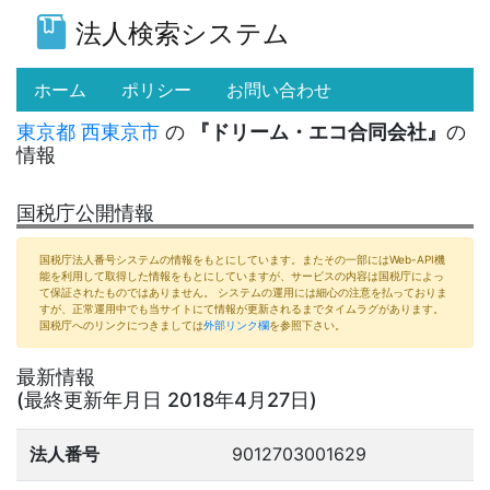
法人検索システム
(current)
ホーム
ポリシー
お問い合わせ
東京都
西東京市
の
『ドリーム・エコ合同会社』
の
情報
国税庁公開情報
国税庁法人番号システムの情報をもとにしています。またその一部にはWeb-API機
能を利用して取得した情報をもとにしていますが、サービスの内容は国税庁によっ
て保証されたものではありません。 システムの運用には細心の注意を払っておりま
すが、正常運用中でも当サイトにて情報が更新されるまでタイムラグがあります。
国税庁へのリンクにつきましては
外部リンク欄
を参照下さい。
最新情報
(最終更新年月日 2018年4月27日)
法人番号
9012703001629