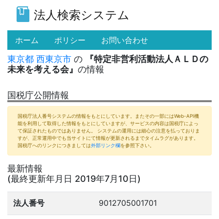
法人検索システム
(current)
ホーム
ポリシー
お問い合わせ
東京都
西東京市
の
『特定非営利活動法人ＡＬＤの
未来を考える会』
の情報
国税庁公開情報
国税庁法人番号システムの情報をもとにしています。またその一部にはWeb-API機
能を利用して取得した情報をもとにしていますが、サービスの内容は国税庁によっ
て保証されたものではありません。 システムの運用には細心の注意を払っておりま
すが、正常運用中でも当サイトにて情報が更新されるまでタイムラグがあります。
国税庁へのリンクにつきましては
外部リンク欄
を参照下さい。
最新情報
(最終更新年月日 2019年7月10日)
法人番号
9012705001701