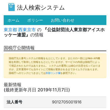
法人検索システム
(current)
ホーム
ポリシー
お問い合わせ
東京都
西東京市
の
『公益財団法人東京都アイスホ
ッケー連盟』
の情報
国税庁公開情報
国税庁法人番号システムの情報をもとにしています。またその一部にはWeb-API機
能を利用して取得した情報をもとにしていますが、サービスの内容は国税庁によっ
て保証されたものではありません。 システムの運用には細心の注意を払っておりま
すが、正常運用中でも当サイトにて情報が更新されるまでタイムラグがあります。
国税庁へのリンクにつきましては
外部リンク欄
を参照下さい。
最新情報
(最終更新年月日 2019年11月7日)
法人番号
9012705001916