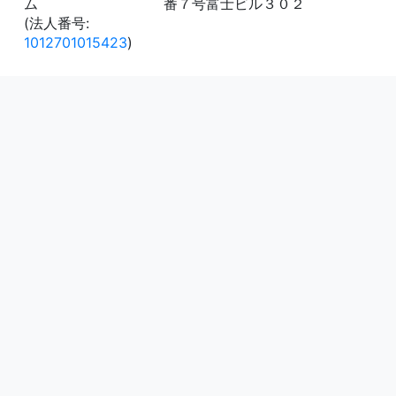
ム
番７号富士ビル３０２
(法人番号:
1012701015423
)