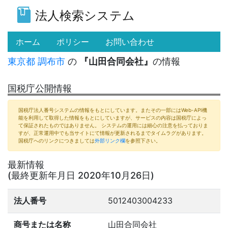
法人検索システム
(current)
ホーム
ポリシー
お問い合わせ
東京都
調布市
の
『山田合同会社』
の情報
国税庁公開情報
国税庁法人番号システムの情報をもとにしています。またその一部にはWeb-API機
能を利用して取得した情報をもとにしていますが、サービスの内容は国税庁によっ
て保証されたものではありません。 システムの運用には細心の注意を払っておりま
すが、正常運用中でも当サイトにて情報が更新されるまでタイムラグがあります。
国税庁へのリンクにつきましては
外部リンク欄
を参照下さい。
最新情報
(最終更新年月日 2020年10月26日)
法人番号
5012403004233
商号または名称
山田合同会社