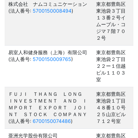
株式会社 ナムコミュニケーション
東京都豊島区
(法人番号:
5700150008494
)
東池袋３丁目
１３番２号イ
ムーブル・コ
ジマ７階７０
２号
易室人和健身服務（上海）有限公司
東京都豊島区
(法人番号:
5700150009765
)
東池袋２丁目
２２ー１信越
ビル１１０３
室
ＦＵＪＩ ＴＨＡＮＧ ＬＯＮＧ
東京都豊島区
ＩＮＶＥＳＴＭＥＮＴ ＡＮＤ Ｉ
東池袋１丁目
ＭＰＯＲＴ ＥＸＰＯＲＴ ＪＯＩ
４８番１０号
ＮＴ ＳＴＯＣＫ ＣＯＭＰＡＮＹ
２５山京ビル
(法人番号:
6700150074486
)
７１２号室
亜洲光学股份有限公司
東京都豊島区