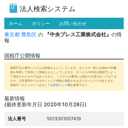
法人検索システム
(current)
ホーム
ポリシー
お問い合わせ
東京都
豊島区
の
『中央プレス工業株式会社』
の情
報
国税庁公開情報
国税庁法人番号システムの情報をもとにしています。またその一部にはWeb-API機
能を利用して取得した情報をもとにしていますが、サービスの内容は国税庁によっ
て保証されたものではありません。 システムの運用には細心の注意を払っておりま
すが、正常運用中でも当サイトにて情報が更新されるまでタイムラグがあります。
国税庁へのリンクにつきましては
外部リンク欄
を参照下さい。
最新情報
(最終更新年月日 2020年10月28日)
法人番号
5013301007419