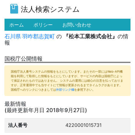
法人検索システム
(current)
ホーム
ポリシー
お問い合わせ
石川県
羽咋郡志賀町
の
『松本工業株式会社』
の情
報
国税庁公開情報
国税庁法人番号システムの情報をもとにしています。またその一部にはWeb-API機
能を利用して取得した情報をもとにしていますが、サービスの内容は国税庁によっ
て保証されたものではありません。 システムの運用には細心の注意を払っておりま
すが、正常運用中でも当サイトにて情報が更新されるまでタイムラグがあります。
国税庁へのリンクにつきましては
外部リンク欄
を参照下さい。
最新情報
(最終更新年月日 2018年9月27日)
法人番号
4220001015731