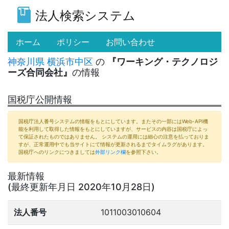
法人検索システム
(current)
ホーム
ポリシー
お問い合わせ
神奈川県
横浜市中区
の
『ワーキング・テクノロジ
ーズ合同会社』
の情報
国税庁公開情報
国税庁法人番号システムの情報をもとにしています。またその一部にはWeb-API機
能を利用して取得した情報をもとにしていますが、サービスの内容は国税庁によっ
て保証されたものではありません。 システムの運用には細心の注意を払っておりま
すが、正常運用中でも当サイトにて情報が更新されるまでタイムラグがあります。
国税庁へのリンクにつきましては
外部リンク欄
を参照下さい。
最新情報
(最終更新年月日 2020年10月28日)
法人番号
1011003010604